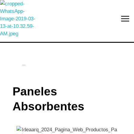
IDEAARQ
Diseño y Remodelación
Paneles
Paneles
Absorbentes
Absorbentes